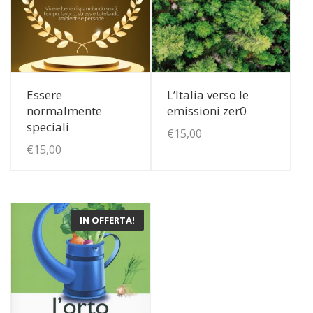
View Details
View Details
Essere
L’Italia verso le
normalmente
emissioni zer0
speciali
€
15,00
€
15,00
IN OFFERTA!