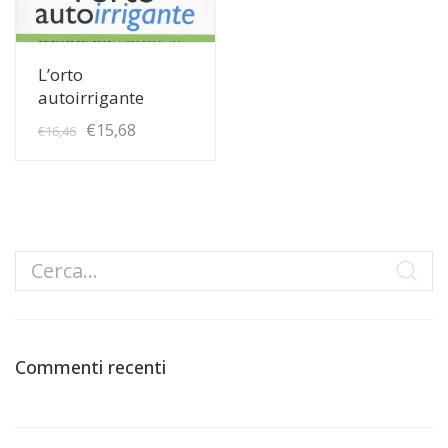
View Details
L’orto
autoirrigante
Il
Il
€
15,68
€
16,46
prezzo
prezzo
originale
attuale
era:
è:
€16,46.
€15,68.
Commenti recenti