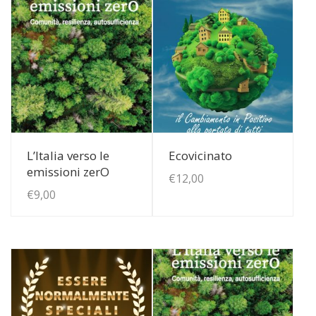
View Details
View Details
L’Italia verso le
Ecovicinato
emissioni zerO
€
12,00
€
9,00