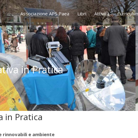
Associazione APS Paea
Libri
Attività
Curriculu
tiva in Pratica
a in Pratica
e rinnovabili e ambiente