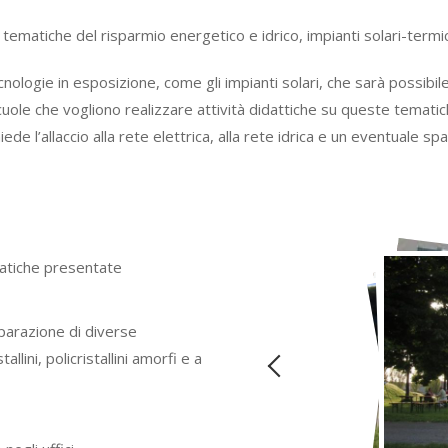
e tematiche del risparmio energetico e idrico, impianti solari-termici,
nologie in esposizione, come gli impianti solari, che sarà possibil
cuole che vogliono realizzare attività didattiche su queste tematic
ede l’allaccio alla rete elettrica, alla rete idrica e un eventuale s
matiche presentate
mparazione di diverse
lini, policristallini amorfi e a