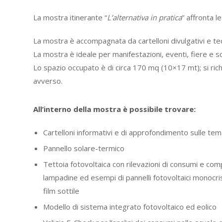
La mostra itinerante “
L’alternativa in pratica
” affronta l
La mostra è accompagnata da cartelloni divulgativi e tec
La mostra è ideale per manifestazioni, eventi, fiere e s
Lo spazio occupato è di circa 170 mq (10×17 mt); si richi
avverso.
All’interno della mostra è possibile trovare:
Cartelloni informativi e di approfondimento sulle te
Pannello solare-termico
Tettoia fotovoltaica con rilevazioni di consumi e co
lampadine ed esempi di pannelli fotovoltaici monocristal
film sottile
Modello di sistema integrato fotovoltaico ed eolico