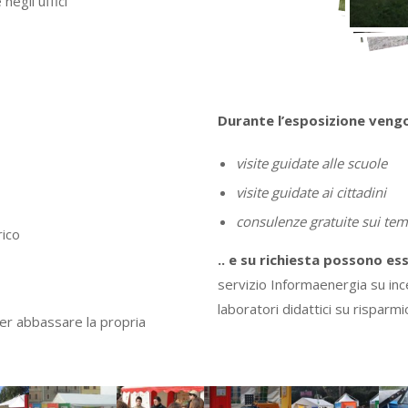
negli uffici
Durante l’esposizione vengon
visite guidate alle scuole
visite guidate ai cittadini
consulenze gratuite sui temi
rico
.. e su richiesta possono ess
servizio Informaenergia su ince
laboratori didattici su risparm
 per abbassare la propria