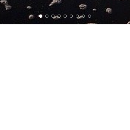
L’associazione nasce al fine di promuovere lo sviluppo, la
crescita e lo scambio personale e culturale perseguendo finalità
di tutela ambientale e utilità sociale.
Mappa del Sito