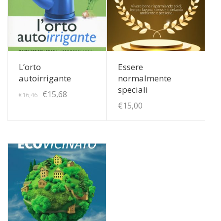
View Details
View Details
L’orto
Essere
autoirrigante
normalmente
speciali
Il
Il
€
15,68
€
16,46
€
15,00
prezzo
prezzo
originale
attuale
era:
è:
€16,46.
€15,68.