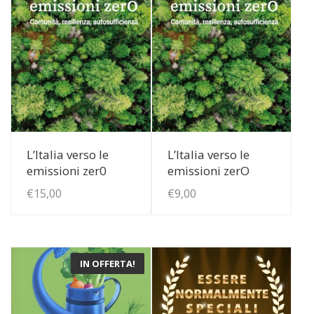
View Details
View Details
L’Italia verso le
L’Italia verso le
emissioni zer0
emissioni zerO
€
15,00
€
9,00
IN OFFERTA!