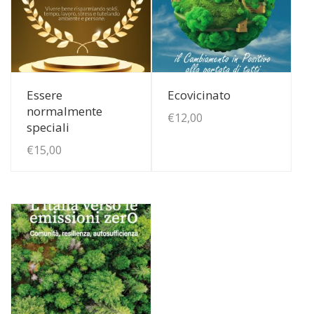
View Details
View Details
Essere
Ecovicinato
normalmente
€
12,00
speciali
€
15,00