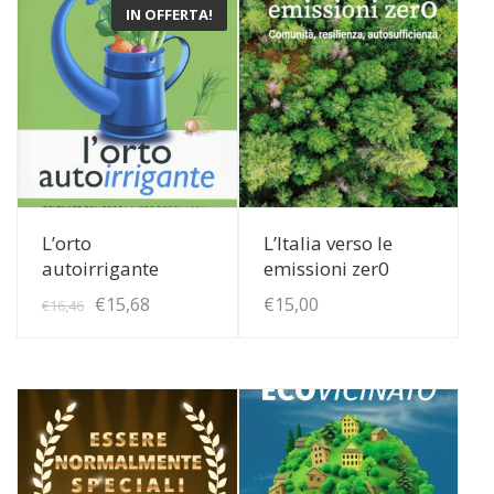
IN OFFERTA!
View Details
View Details
L’orto
L’Italia verso le
autoirrigante
emissioni zer0
Il
Il
€
15,68
€
15,00
€
16,46
prezzo
prezzo
originale
attuale
era:
è:
€16,46.
€15,68.