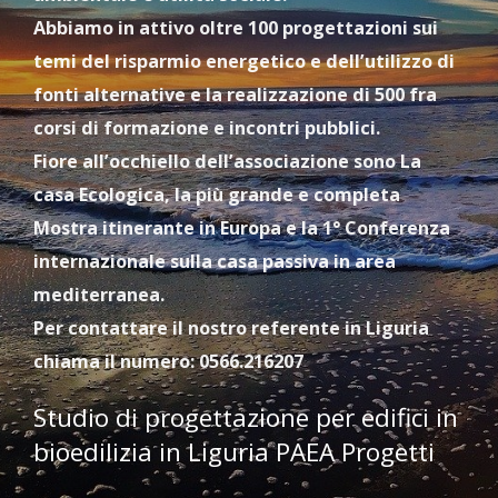
Abbiamo in attivo oltre 100 progettazioni sui
temi del risparmio energetico e dell’utilizzo di
fonti alternative e la realizzazione di 500 fra
corsi di formazione e incontri pubblici.
Fiore all’occhiello dell’associazione sono La
casa Ecologica, la più grande e completa
Mostra itinerante in Europa e la 1° Conferenza
internazionale sulla casa passiva in area
mediterranea.
Per contattare il nostro referente in Liguria
chiama il numero: 0566.216207
Studio di progettazione per edifici in
bioedilizia in Liguria PAEA Progetti