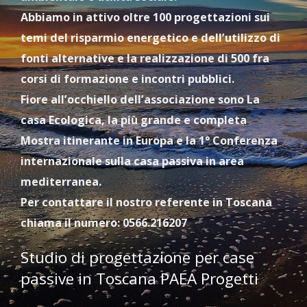
Abbiamo in attivo oltre 100 progettazioni sui
temi del risparmio energetico e dell’utilizzo di
fonti alternative e la realizzazione di 500 fra
corsi di formazione e incontri pubblici.
Fiore all’occhiello dell’associazione sono La
casa Ecologica, la più grande e completa
Mostra itinerante in Europa e la 1° Conferenza
internazionale sulla casa passiva in area
mediterranea.
Per contattare il nostro referente in Toscana
chiama il numero: 0566.216207
Studio di progettazione per case
passive in Toscana PAEA Progetti