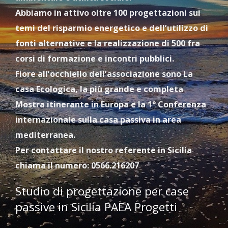
Abbiamo in attivo oltre 100 progettazioni sui
temi del risparmio energetico e dell’utilizzo di
fonti alternative e la realizzazione di 500 fra
corsi di formazione e incontri pubblici.
Fiore all’occhiello dell’associazione sono La
casa Ecologica, la più grande e completa
Mostra itinerante in Europa e la 1° Conferenza
internazionale sulla casa passiva in area
mediterranea.
Per contattare il nostro referente in Sicilia
chiama il numero: 0566.216207
Studio di progettazione per case
passive in Sicilia PAEA Progetti