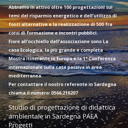
Abbiamo in attivo oltre 100 progettazioni sui
temi del risparmio energetico e dell’utilizzo di
fonti alternative e la realizzazione di 500 fra
corsi di formazione e incontri pubblici.
Fiore all’occhiello dell’associazione sono La
casa Ecologica, la più grande e completa
Mostra itinerante in Europa e la 1° Conferenza
internazionale sulla casa passiva in area
mediterranea.
Per contattare il nostro referente in Sardegna
chiama il numero: 0566.216207
Studio di progettazione di didattica
ambientale in Sardegna PAEA
Progetti