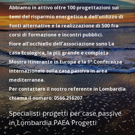
Abbiamo in attivo oltre 100 progettazioni sui
temi del risparmio energetico e dell’utilizzo di
fonti alternative e la realizzazione di 500 fra
corsi di formazione e incontri pubblici.
Fiore all’occhiello dell’associazione sono La
casa Ecologica, la più grande e completa
Mostra itinerante in Europa e la 1° Conferenza
internazionale sulla casa passiva in area
mediterranea.
Per contattare il nostro referente in Lombardia
chiama il numero: 0566.216207
Specialisti progetti per case passive
in Lombardia PAEA Progetti