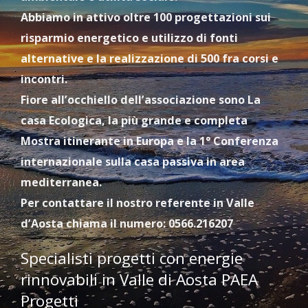
Abbiamo in attivo oltre 100 progettazioni sui
risparmio energetico e utilizzo di fonti
alternative e la realizzazione di 500 fra corsi e
incontri.
Fiore all’occhiello dell’associazione sono La
casa Ecologica, la più grande e completa
Mostra itinerante in Europa e la 1° Conferenza
internazionale sulla casa passiva in area
mediterranea.
Per contattare il nostro referente in Valle
d’Aosta chiama il numero: 0566.216207
Specialisti progetti con energie
rinnovabili in Valle di Aosta PAEA
Progetti