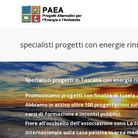
specialisti progetti con energie rin
Specialisti progetti in Toscana con energie r
Promuoviamo progetti con finalità di tutela a
Abbiamo in attivo oltre 100 progettazioni sui 
corsi di formazione e incontri pubblici.
Fiore all’occhiello dell’associazione sono La
internazionale sulla casa passiva in area me