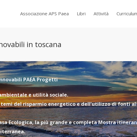
Associazione APS Paea
Libri
Attività
Curriculu
novabili in toscana
innovabili PAEA Progetti
mbientale e utilità sociale.
temi del risparmio energetico e dell’utilizzo di fonti al
 casa Ecologica, la più grande e completa Mostra itinera
diterranea.