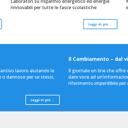
Laboratori su risparmio energetico ed energie
rinnovabili per tutte le fasce scolastiche
Leggi di più …
Il Cambiamento – dal vi
tantivo lavoro aiutando le
Il giornale on line che offr
e o dannoso per se stessi,
dare voce ad un’informazion
riferimento imperdibile per
Leggi di più …