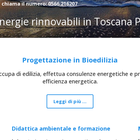
a chiama il numero: 0566.216207
energie rinnovabili in Toscana 
Progettazione in Bioedilizia
ccupa di edilizia, effettua consulenze energetiche e prog
efficienza energetica.
Leggi di più …
Didattica ambientale e formazione