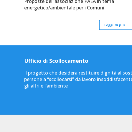
Proposte dell’associazione PAEA in tema
energetico/ambientale per i Comuni
Leggi di più …
Ufficio di Scollocamento
Il progetto che desidera restituire dignità al sos
persone a “scollocarsi” da lavoro insoddisfacent
gli altri e l’ambiente