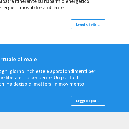
Mostra itinerante su risparmio energetico,
energie rinnovabili e ambiente
Leggi di più …
rtuale al reale
e ogni giorno inchieste e approfondimenti per
e libera e indipendente. Un punto di
 chi ha deciso di mettersi in movimento
Leggi di più …