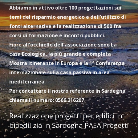
Abbiamo in attivo oltre 100 progettazioni sui
temi del risparmio energetico e dell’utilizzo di
fonti alternative e la realizzazione di 500 fra
corsi di formazione e incontri pubblici.
Fiore all’occhiello dell’associazione sono La
casa Ecologica, la più grande e completa
Mostra itinerante in Europa e la 1° Conferenza
internazionale sulla casa passiva in area
mediterranea.
Per contattare il nostro referente in Sardegna
chiama il numero: 0566.216207
Realizzazione progetti per edifici in
bioedilizia in Sardegna PAEA Progetti