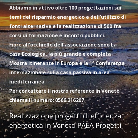
Abbiamo in attivo oltre 100 progettazioni sui
temi del risparmio energetico e dell’utilizzo di
fonti alternative e la realizzazione di 500 fra
corsi di formazione e incontri pubblici.
Fiore all’occhiello dell’associazione sono La
casa Ecologica, la più grande e completa
Mostra itinerante in Europa e la 1° Conferenza
internazionale sulla casa passiva in area
mediterranea.
Per contattare il nostro referente in Veneto
chiama il numero: 0566.216207
Realizzazione progetti di efficienza
energetica in Veneto PAEA Progetti