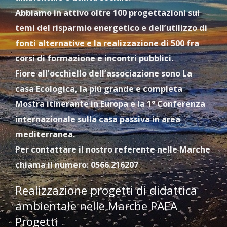
Abbiamo in attivo oltre 100 progettazioni sui
temi del risparmio energetico e dell’utilizzo di
fonti alternative e la realizzazione di 500 fra
corsi di formazione e incontri pubblici.
Fiore all’occhiello dell’associazione sono La
casa Ecologica, la più grande e completa
Mostra itinerante in Europa e la 1° Conferenza
internazionale sulla casa passiva in area
mediterranea.
Per contattare il nostro referente nelle Marche
chiama il numero: 0566.216207
Realizzazione progetti di didattica
ambientale nelle Marche PAEA
Progetti