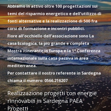
Abbiamo in attivo oltre 100 progettazioni sui
temi del risparmio energetico e dell’utilizzo di
fonti alternative e la realizzazione di 500 fra
corsi di formazione e incontri pubblici.
Fiore all’occhiello dell’associazione sono La
casa Ecologica, la più grande e completa
Mostra itinerante in Europa e la 1° Conferenza
internazionale sulla casa passiva in area
mediterranea.
Per contattare il nostro referente in Sardegna
chiama il numero: 0566.216207
Realizzazione progetti con energie
rinnovabili in Sardegna PAEA
Progetti