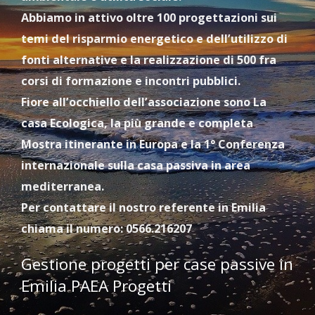
Abbiamo in attivo oltre 100 progettazioni sui
temi del risparmio energetico e dell’utilizzo di
fonti alternative e la realizzazione di 500 fra
corsi di formazione e incontri pubblici.
Fiore all’occhiello dell’associazione sono La
casa Ecologica, la più grande e completa
Mostra itinerante in Europa e la 1° Conferenza
internazionale sulla casa passiva in area
mediterranea.
Per contattare il nostro referente in Emilia
chiama il numero: 0566.216207
Gestione progetti per case passive in
Emilia PAEA Progetti