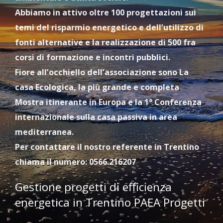
Abbiamo in attivo oltre 100 progettazioni sui
temi del risparmio energetico e dell’utilizzo di
fonti alternative e la realizzazione di 500 fra
corsi di formazione e incontri pubblici.
Fiore all’occhiello dell’associazione sono La
casa Ecologica, la più grande e completa
Mostra itinerante in Europa e la 1° Conferenza
internazionale sulla casa passiva in area
mediterranea.
Per contattare il nostro referente in Trentino
chiama il numero: 0566.216207
Gestione progetti di efficienza
energetica in Trentino PAEA Progetti