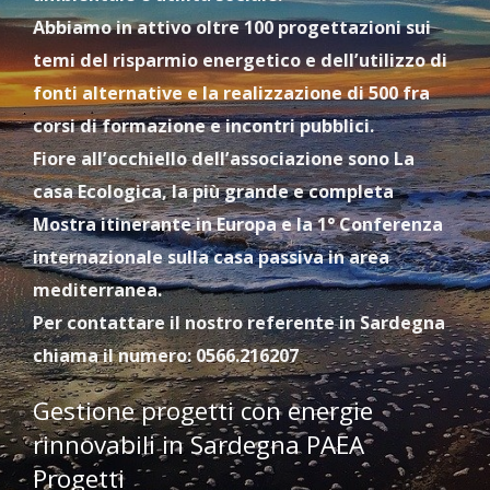
Abbiamo in attivo oltre 100 progettazioni sui
temi del risparmio energetico e dell’utilizzo di
fonti alternative e la realizzazione di 500 fra
corsi di formazione e incontri pubblici.
Fiore all’occhiello dell’associazione sono La
casa Ecologica, la più grande e completa
Mostra itinerante in Europa e la 1° Conferenza
internazionale sulla casa passiva in area
mediterranea.
Per contattare il nostro referente in Sardegna
chiama il numero: 0566.216207
Gestione progetti con energie
rinnovabili in Sardegna PAEA
Progetti