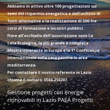
Abbiamo in attivo oltre 100 progettazioni sui
temi del risparmio energetico e dell’utilizzo di
fonti alternative e la realizzazione di 500 fra
corsi di formazione e incontri pubblici.
Fiore all’occhiello dell’associazione sono La
casa Ecologica, la più grande e completa
Mostra itinerante in Europa e la 1° Conferenza
internazionale sulla casa passiva in area
mediterranea.
Per contattare il nostro referente in Lazio
chiama il numero: 0566.216207
Gestione progetti con energie
rinnovabili in Lazio PAEA Progetti