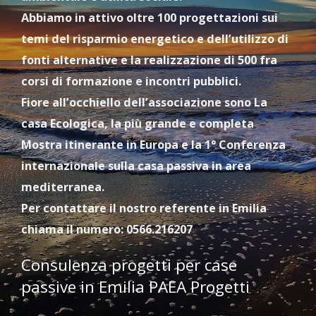
Abbiamo in attivo oltre 100 progettazioni sui
temi del risparmio energetico e dell’utilizzo di
fonti alternative e la realizzazione di 500 fra
corsi di formazione e incontri pubblici.
Fiore all’occhiello dell’associazione sono La
casa Ecologica, la più grande e completa
Mostra itinerante in Europa e la 1° Conferenza
internazionale sulla casa passiva in area
mediterranea.
Per contattare il nostro referente in Emilia
chiama il numero: 0566.216207
Consulenza progetti per case
passive in Emilia PAEA Progetti