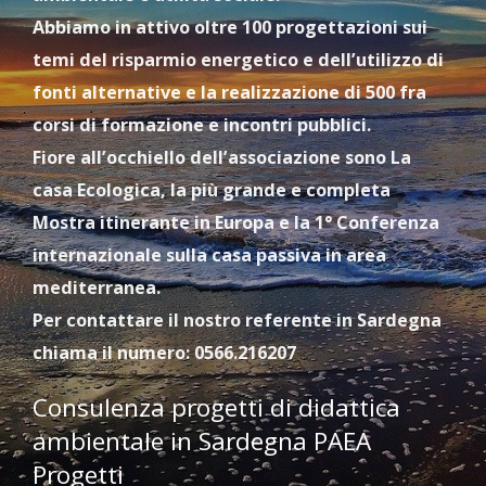
Abbiamo in attivo oltre 100 progettazioni sui
temi del risparmio energetico e dell’utilizzo di
fonti alternative e la realizzazione di 500 fra
corsi di formazione e incontri pubblici.
Fiore all’occhiello dell’associazione sono La
casa Ecologica, la più grande e completa
Mostra itinerante in Europa e la 1° Conferenza
internazionale sulla casa passiva in area
mediterranea.
Per contattare il nostro referente in Sardegna
chiama il numero: 0566.216207
Consulenza progetti di didattica
ambientale in Sardegna PAEA
Progetti