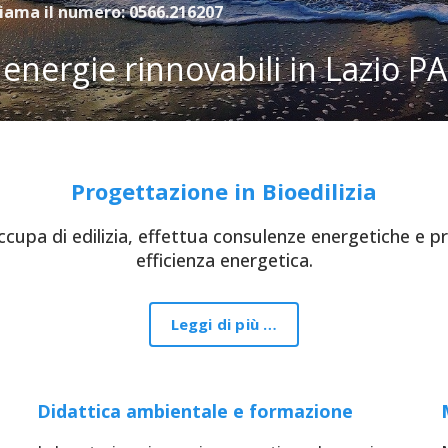
hiama il numero: 0566.216207
energie rinnovabili in Lazio P
Progettazione in Bioedilizia
ccupa di edilizia, effettua consulenze energetiche e prog
efficienza energetica.
Leggi di più …
Didattica ambientale e formazione