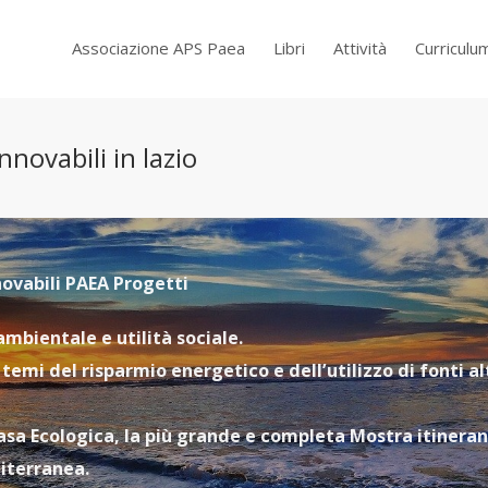
Associazione APS Paea
Libri
Attività
Curriculu
novabili in lazio
novabili PAEA Progetti
mbientale e utilità sociale.
temi del risparmio energetico e dell’utilizzo di fonti al
 casa Ecologica, la più grande e completa Mostra itinera
diterranea.