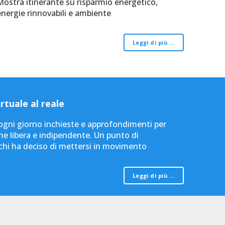
Mostra itinerante su risparmio energetico,
energie rinnovabili e ambiente
Leggi di più …
rtuale al reale
e ogni giorno inchieste e approfondimenti per
e libera e indipendente. Un punto di
 chi ha deciso di mettersi in movimento
Leggi di più …