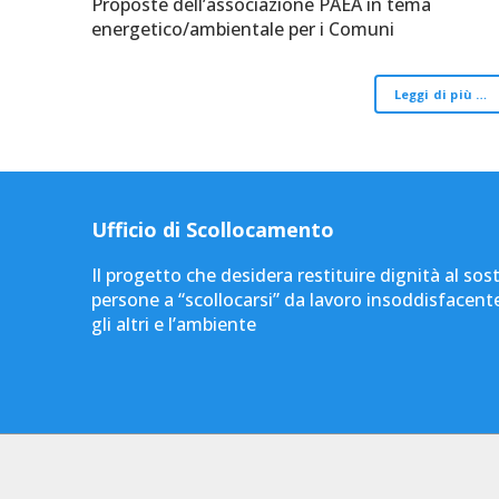
Proposte dell’associazione PAEA in tema
energetico/ambientale per i Comuni
Leggi di più …
Ufficio di Scollocamento
Il progetto che desidera restituire dignità al sos
persone a “scollocarsi” da lavoro insoddisfacent
gli altri e l’ambiente