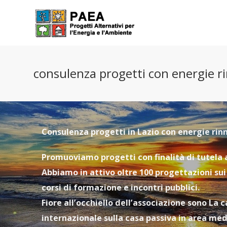
consulenza progetti con energie rin
Consulenza progetti in Lazio con energie rin
Promuoviamo progetti con finalità di tutela a
Abbiamo in attivo oltre 100 progettazioni sui 
corsi di formazione e incontri pubblici.
Fiore all’occhiello dell’associazione sono La
internazionale sulla casa passiva in area me