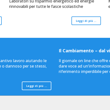
Laboratori su risparmio energetico ed energie
rinnovabili per tutte le fasce scolastiche
Leggi di più …
Il Cambiamento – dal vi
tantivo lavoro aiutando le
Il giornale on line che offr
e o dannoso per se stessi,
dare voce ad un’informazion
riferimento imperdibile per
Leggi di più …